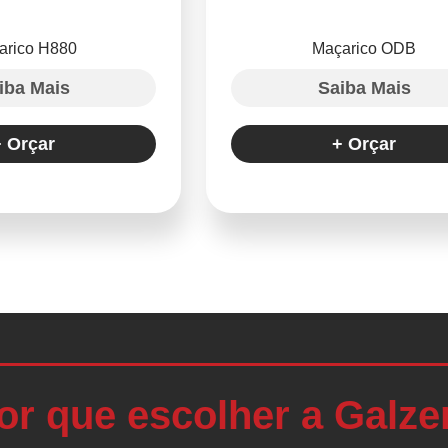
arico H880
Maçarico ODB
iba Mais
Saiba Mais
+ Orçar
+ Orçar
or que escolher a Galze