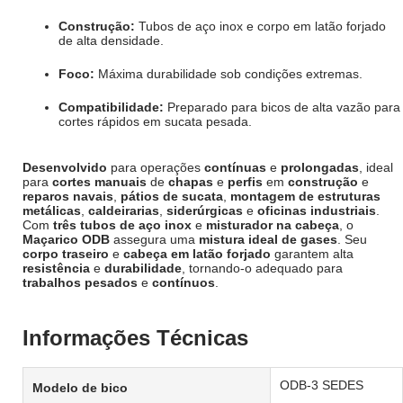
Construção:
Tubos de aço inox e corpo em latão forjado
de alta densidade.
Foco:
Máxima durabilidade sob condições extremas.
Compatibilidade:
Preparado para bicos de alta vazão para
cortes rápidos em sucata pesada.
Desenvolvido
para operações
contínuas
e
prolongadas
, ideal
para
cortes manuais
de
chapas
e
perfis
em
construção
e
reparos navais
,
pátios de sucata
,
montagem de estruturas
metálicas
,
caldeirarias
,
siderúrgicas
e
oficinas industriais
.
Com
três tubos de aço inox
e
misturador na cabeça
, o
Maçarico ODB
assegura uma
mistura ideal de gases
. Seu
corpo traseiro
e
cabeça em latão forjado
garantem alta
resistência
e
durabilidade
, tornando-o adequado para
trabalhos pesados
e
contínuos
.
Informações Técnicas
ODB-3 SEDES
Modelo de bico