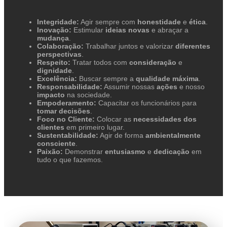
Integridade:
Agir sempre com
honestidade
e
ética
.
Inovação:
Estimular
ideias novas
e abraçar a
mudança
.
Colaboração:
Trabalhar juntos e valorizar
diferentes
perspectivas
.
Respeito:
Tratar todos com
consideração
e
dignidade
.
Excelência:
Buscar sempre a
qualidade máxima
.
Responsabilidade:
Assumir nossas
ações
e nosso
impacto
na sociedade.
Empoderamento:
Capacitar os funcionários para
tomar decisões
.
Foco no Cliente:
Colocar as
necessidades dos
clientes
em primeiro lugar.
Sustentabilidade:
Agir de forma
ambientalmente
consciente
.
Paixão:
Demonstrar
entusiasmo
e
dedicação
em
tudo o que fazemos.