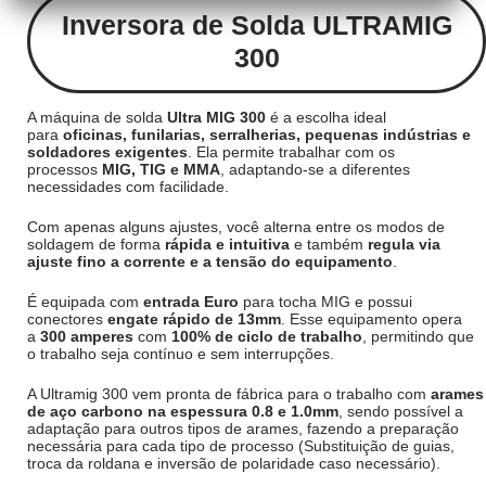
Inversora de Solda ULTRAMIG
300
A máquina de solda
Ultra MIG 300
é a escolha ideal
para
oficinas, funilarias, serralherias, pequenas indústrias e
soldadores exigentes
. Ela permite trabalhar com os
processos
MIG, TIG e MMA
, adaptando-se a diferentes
necessidades com facilidade.
Com apenas alguns ajustes, você alterna entre os modos de
soldagem de forma
rápida e intuitiva
e também
regula via
ajuste fino a corrente e a tensão do equipamento
.
É equipada com
entrada Euro
para tocha MIG e possui
conectores
engate rápido de 13mm
. Esse equipamento opera
a
300 amperes
com
100% de ciclo de trabalho
, permitindo que
o trabalho seja contínuo e sem interrupções.
A Ultramig 300 vem pronta de fábrica para o trabalho com
arames
de aço carbono na espessura 0.8 e 1.0mm
, sendo possível a
adaptação para outros tipos de arames, fazendo a preparação
necessária para cada tipo de processo (Substituição de guias,
troca da roldana e inversão de polaridade caso necessário).