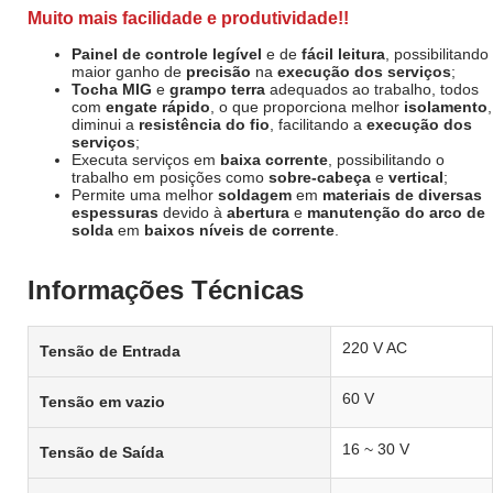
Muito mais facilidade e produtividade!!
Painel de controle legível
e de
fácil leitura
, possibilitando
maior ganho de
precisão
na
execução dos serviços
;
Tocha MIG
e
grampo terra
adequados ao trabalho, todos
com
engate rápido
, o que proporciona melhor
isolamento
,
diminui a
resistência do fio
, facilitando a
execução dos
serviços
;
Executa serviços em
baixa corrente
, possibilitando o
trabalho em posições como
sobre-cabeça
e
vertical
;
Permite uma melhor
soldagem
em
materiais de diversas
espessuras
devido à
abertura
e
manutenção do arco de
solda
em
baixos níveis de corrente
.
Informações Técnicas
220 V AC
Tensão de Entrada
60 V
Tensão em vazio
16 ~ 30 V
Tensão de Saída