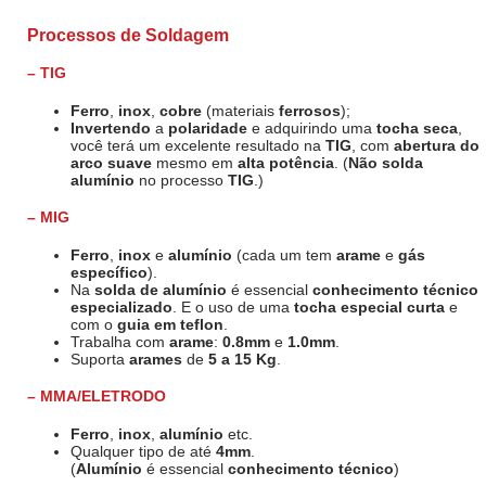
Processos de Soldagem
– TIG
Ferro
,
inox
,
cobre
(materiais
ferrosos
);
Invertendo
a
polaridade
e adquirindo uma
tocha seca
,
você terá um excelente resultado na
TIG
, com
abertura do
arco suave
mesmo em
alta potência
. (
Não solda
alumínio
no processo
TIG
.)
– MIG
Ferro
,
inox
e
alumínio
(cada um tem
arame
e
gás
específico
).
Na
solda de alumínio
é essencial
conhecimento técnico
especializado
. E o uso de uma
tocha especial
curta
e
com o
guia em teflon
.
Trabalha com
arame
:
0.8mm
e
1.0mm
.
Suporta
arames
de
5 a 15 Kg
.
– MMA/ELETRODO
Ferro
,
inox
,
alumínio
etc.
Qualquer tipo de até
4mm
.
(
Alumínio
é essencial
conhecimento técnico
)