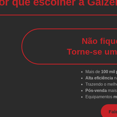
or que escolher a Galze
Não fiqu
Torne-se um
Mais de
100 mil
Alta eficiência
n
Trazendo o melho
Pós-venda
mais 
Equipamentos
m
Fal