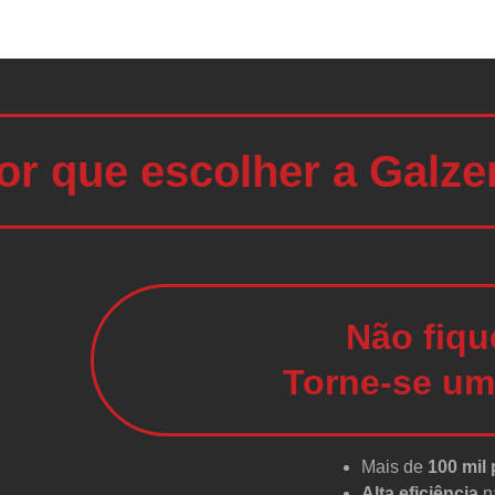
or que escolher a Galze
Não fiqu
Torne-se um
Mais de
100 mil
Alta eficiência
n