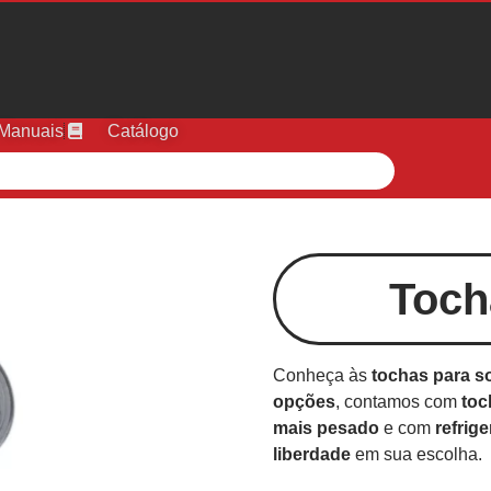
Manuais
Catálogo
Toch
Conheça às
tochas para 
opções
, contamos com
toc
mais pesado
e com
refrig
liberdade
em sua escolha.