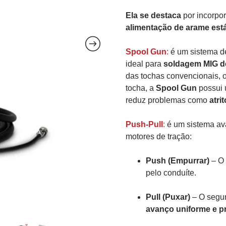
Ela se destaca
por incorpor
alimentação de arame está
Spool Gun
:
é um sistema 
ideal para
soldagem MIG d
das tochas convencionais, o
tocha, a
Spool Gun
possui
reduz problemas como
atrit
Push-Pull
:
é um sistema a
motores de tração:
Push (Empurrar)
– O 
pelo conduíte.
Pull (Puxar)
– O segun
avanço uniforme e p