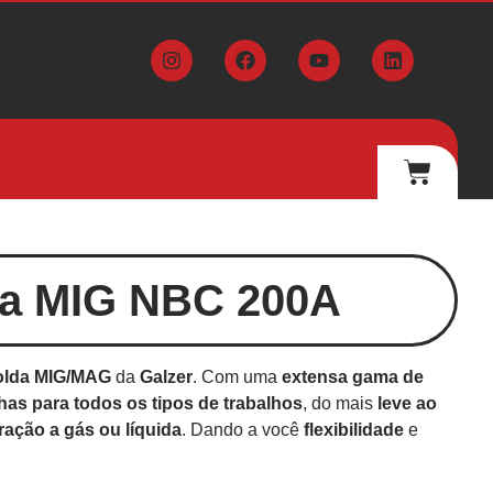
a MIG NBC 200A
solda MIG/MAG
da
Galzer
. Com uma
extensa gama de
has para todos os tipos de trabalhos
, do mais
leve ao
eração a gás ou líquida
. Dando a você
flexibilidade
e