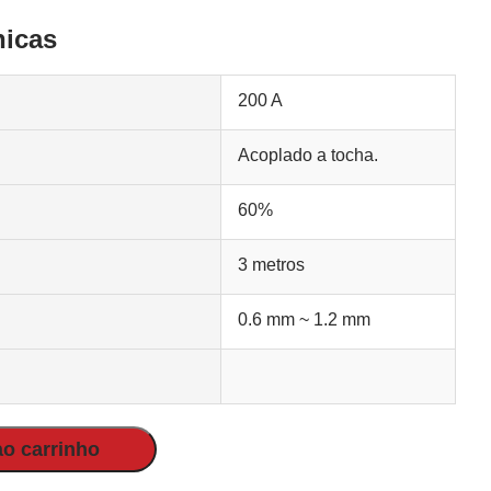
nicas
200 A
Acoplado a tocha.
60%
3 metros
0.6 mm ~ 1.2 mm
ao carrinho