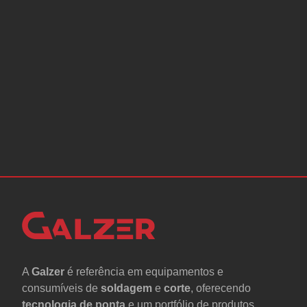
A
Galzer
é referência em equipamentos e
consumíveis de
soldagem
e
corte
, oferecendo
tecnologia de ponta
e um portfólio de produtos