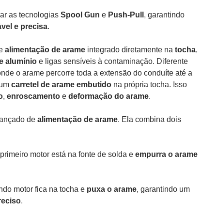
ar as tecnologias
Spool Gun
e
Push-Pull
, garantindo
vel e precisa
.
de
alimentação de arame
integrado diretamente na
tocha
,
e alumínio
e ligas sensíveis à contaminação. Diferente
nde o arame percorre toda a extensão do conduíte até a
 um
carretel de arame embutido
na própria tocha. Isso
o
,
enroscamento
e
deformação do arame
.
vançado de
alimentação de arame
. Ela combina dois
primeiro motor está na fonte de solda e
empurra o arame
do motor fica na tocha e
puxa o arame
, garantindo um
reciso
.