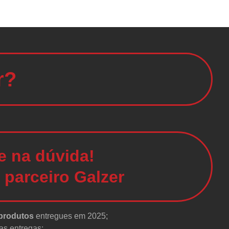
r?
e na dúvida!
 parceiro Galzer
 produtos
entregues em 2025;
as entregas;