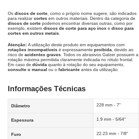
Os
discos de corte
, como o próprio nome sugere, são indicados
para realizar
cortes
em outros materiais. Dentro da categoria de
discos de corte
podemos encontrar diversas outras, como por
exemplo, existem
discos de corte para aço inox
e
disco para
cortes em outros metais
.
Atenção:
A utilização deste produto em equipamentos com
rotações incompatíveis
é expressamente
proibida
, devido ao
risco de
acidentes graves
. Todos os abrasivos Galzer possuem a
rotação máxima permitida claramente indicada no rótulo frontal.
Em caso de
dúvida
quanto à rotação do seu equipamento,
consulte o manual
ou o
fabricante
antes da utilização.
Informações Técnicas
228 mm - 7"
Diâmetro
1.9 mm - 5/64"
Espessura
22.23 mm - 7/8"
Furo