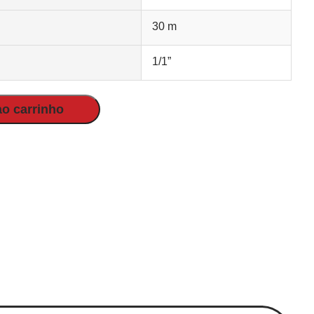
30 m
1/1”
ao carrinho