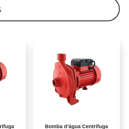
s
rífuga
Bomba d’água Centrífuga