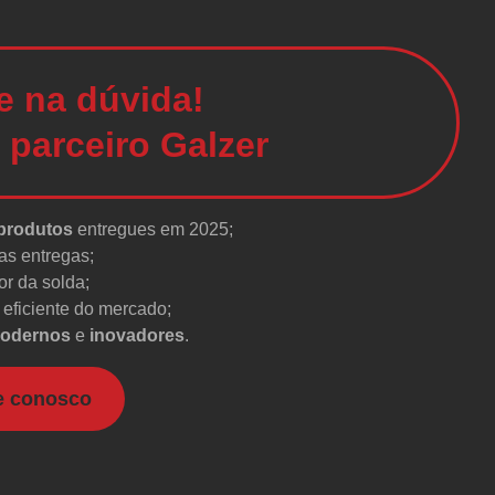
e na dúvida!
 parceiro Galzer
 produtos
entregues em 2025;
as entregas;
r da solda;
eficiente do mercado;
odernos
e
inovadores
.
e conosco