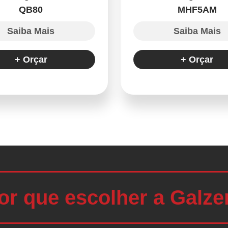
QB80
MHF5AM
Saiba Mais
Saiba Mais
+ Orçar
+ Orçar
or que escolher a Galze