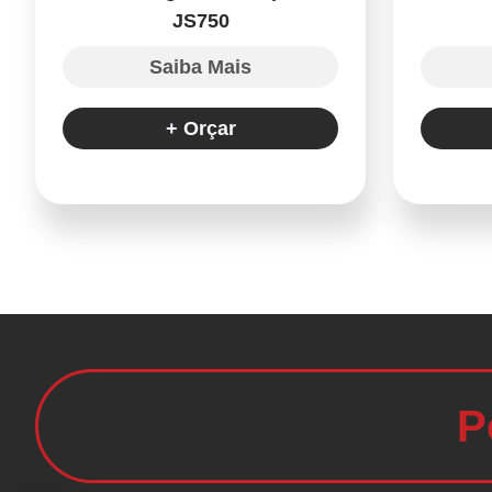
JS750
Saiba Mais
+ Orçar
P