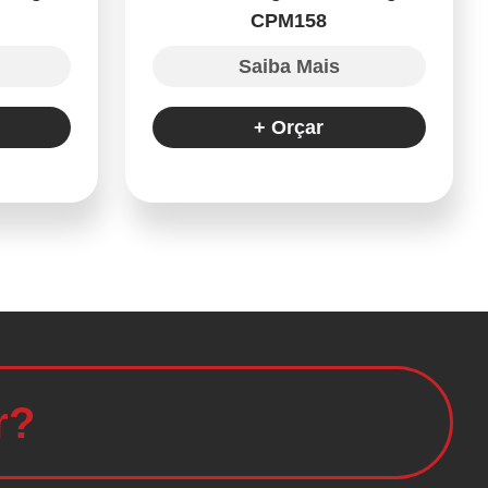
CPM158
Saiba Mais
+ Orçar
r?