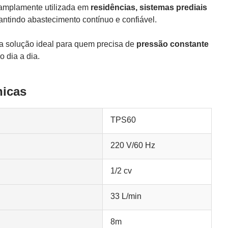
amplamente utilizada em
residências, sistemas prediais
rantindo abastecimento contínuo e confiável.
, é a solução ideal para quem precisa de
pressão constante
o dia a dia.
nicas
TPS60
220 V/60 Hz
1/2 cv
33 L/min
8m