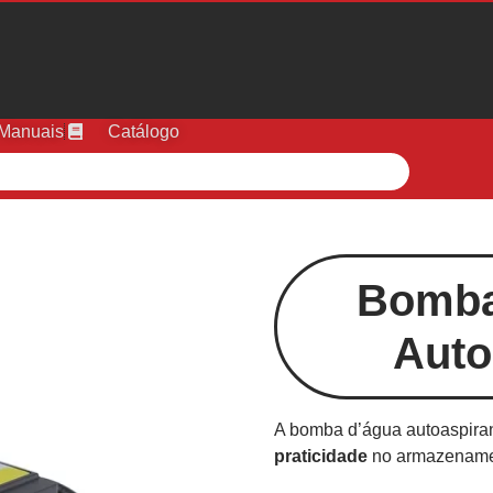
Manuais
Catálogo
Bomba 
Auto
A bomba d’água autoaspira
praticidade
no armazenamen