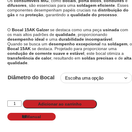
Os
consumíveis MIG
, como
bocais
,
porta bicos
,
conduítes
e
difusores
, são essenciais para uma
soldagem eficiente
. Esses
componentes desempenham papéis cruciais na
distribuição do
gás
e na
proteção
, garantindo a
qualidade do processo
.
O
Bocal 15AK Galzer
se destaca como uma peça
usinada
com
os mais altos padrões de
qualidade
, proporcionando
desempenho ideal
e uma
durabilidade incomparável
.
Quando se busca um
desempenho excepcional
na
soldagem
, o
Bocal 15AK
se destaca. Projetado para proporcionar uma
condução de corrente suave e estável
, este bocal otimiza a
transferência de calor
, resultando em
soldas precisas
e de
alta
qualidade
.
Diâmetro do Bocal
Adicionar ao carrinho
Manual