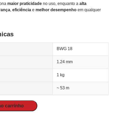
iona
maior praticidade
no uso, enquanto a
alta
rança
,
eficiência
e
melhor desempenho
em qualquer
nicas
BWG 18
1.24 mm
1 kg
~ 53 m
ao carrinho