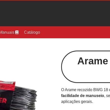
Manuais
Catálogo
Arame 
O Arame recozido BWG 18 d
facilidade de manuseio
, s
aplicações gerais.